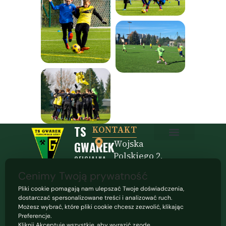
TS
KONTAKT
GWAREK
Wojska
Polityka prywatności
Polityka cookies
Polskiego 2,
OFICJALNA
STRONA
42-600
Cenimy Twoją prywatność
KLUBU
Tarnowskie
Pliki cookie pomagają nam ulepszać Twoje doświadczenia,
Góry
dostarczać spersonalizowane treści i analizować ruch.
Możesz wybrać, które pliki cookie chcesz zezwolić, klikając
32
Preferencje.
770
Kliknij Akceptuję wszystkie, aby wyrazić zgodę,