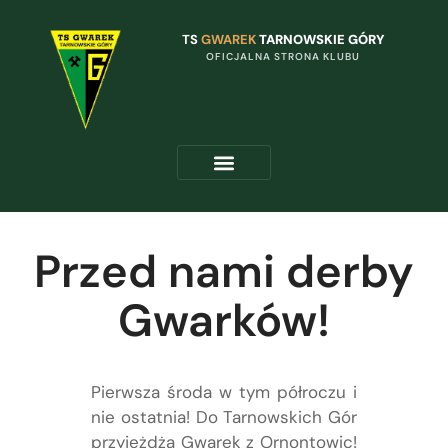
TS
GWAREK
TARNOWSKIE GÓRY
OFICJALNA STRONA KLUBU
Przed nami derby
Gwarków!
Pierwsza środa w tym półroczu i
nie ostatnia! Do Tarnowskich Gór
przyjeżdża Gwarek z Ornontowic!