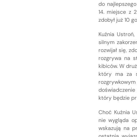
do najlepszego
14. miejsce z 
zdobył już 10 g
Kuźnia Ustroń,
silnym zakorze
rozwijał się, 
rozgrywa na st
kibiców. W druż
który ma za s
rozgrywkowym
doświadczenie 
który będzie p
Choć Kuźnia Us
nie wygląda o
wskazują na p
ostatnia wyja