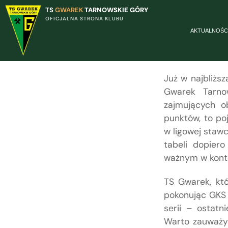
TS
GWAREK
TARNOWSKIE GÓRY
OFICJALNA STRONA KLUBU
AKTUALNOŚC
Już w najbliższ
Gwarek Tarno
zajmujących ob
punktów, to po
w ligowej stawc
tabeli dopiero
ważnym w konte
TS Gwarek, kt
pokonując GKS 
serii – ostat
Warto zauważyć