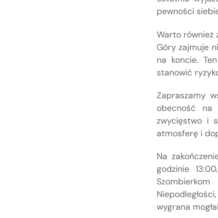
pewności siebi
Warto również z
Góry zajmuje ni
na koncie. Ten
stanowić ryzyko
Zapraszamy ws
obecność na 
zwycięstwo i 
atmosferę i do
Na zakończenie
godzinie 13:0
Szombierkom 
Niepodległośc
wygrana mogłab