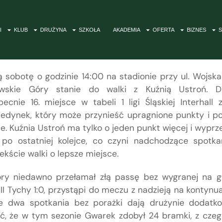
I
KLUB
DRUŻYNA
SZKOŁA
AKADEMIA
OFERTA
BIZNES
S
ą sobotę o godzinie 14:00 na stadionie przy ul. Wojska
wskie Góry stanie do walki z Kuźnią Ustroń. Dl
ecnie 16. miejsce w tabeli 1 ligi Śląskiej Interhall
jedynek, który może przynieść upragnione punkty i p
e. Kuźnia Ustroń ma tylko o jeden punkt więcej i wypr
 po ostatniej kolejce, co czyni nadchodzące spotka
kście walki o lepsze miejsce.
óry niedawno przełamał złą passę bez wygranej na g
II Tychy 1:0, przystąpi do meczu z nadzieją na kontynu
nie dwa spotkania bez porażki dają drużynie dodatk
, że w tym sezonie Gwarek zdobył 24 bramki, z czeg