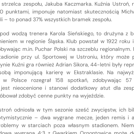
 strzelca zespołu, Jakuba Kaczmarka. Kuźnia Ustroń, 
20 punktami, imponuje natomiast skutecznością Micha
oli – to ponad 37% wszystkich bramek zespołu.
 pod wodzą trenera Karola Sieńskiego, to drużyna z bo
nieniem w regionie Śląska. Klub powstał w 1922 roku 
zdobywając m.in. Puchar Polski na szczeblu regionalny
adionie przy ul. Sportowej w Ustroniu, który może
ynie Kuźni gra również Adrian Sikora, 44-letni były repr
obą imponującą karierę w Ekstraklasie. Na najwy
 w Polsce rozegrał 158 spotkań, zdobywając 57
jest nieocenione i stanowi dodatkowy atut dla zesp
róbował zdobyć cenne punkty na wyjeździe.
troń odniosła w tym sezonie sześć zwycięstw, ich b
ptymistycznie – dwa wygrane mecze, jeden remis i a
roblemy w starciach poza własnym stadionem. Niemni
zdowa wygrana 4:3 z Gwarkiem Ornontowice może d