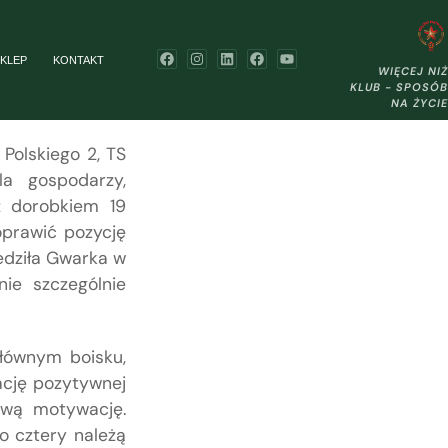
KLEP
KONTAKT
WIĘCEJ NIŻ
KLUB - SPOSÓB
NA ŻYCIE
 Polskiego 2, TS
a gospodarzy,
 z dorobkiem 19
oprawić pozycję
zedziła Gwarka w
nie szczególnie
łównym boisku,
ację pozytywnej
ową motywację.
o cztery należą