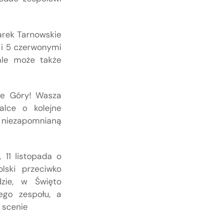
warek Tarnowskie
i i 5 czerwonymi
 ale może także
ie Góry! Wasza
lce o kolejne
 niezapomnianą
 11 listopada o
lski przeciwko
zie, w Święto
ego zespołu, a
 scenie