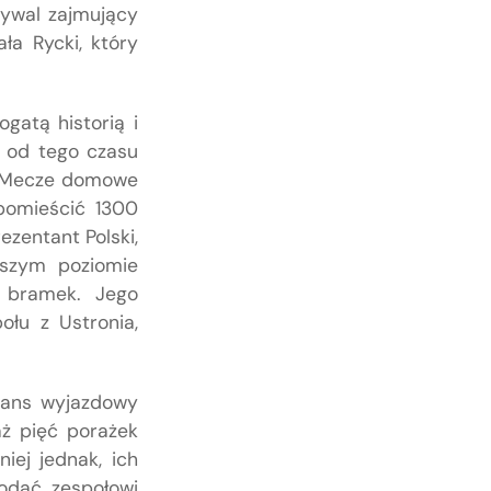
rywal zajmujący
ła Rycki, który
gatą historią i
i od tego czasu
m. Mecze domowe
 pomieścić 1300
ezentant Polski,
ższym poziomie
 bramek. Jego
ołu z Ustronia,
ilans wyjazdowy
ż pięć porażek
ej jednak, ich
odać zespołowi