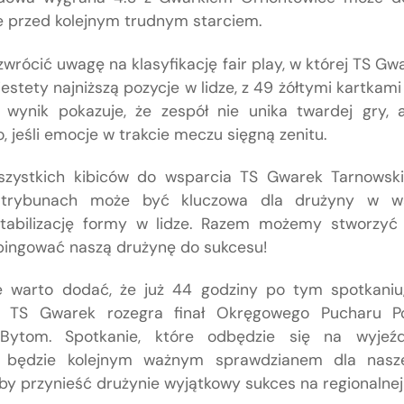
e przed kolejnym trudnym starciem.
wrócić uwagę na klasyfikację fair play, w której TS G
estety najniższą pozycje w lidze, z 49 żółtymi kartkam
 wynik pokazuje, że zespół nie unika twardej gry,
, jeśli emocje w trakcie meczu sięgną zenitu.
zystkich kibiców do wsparcia TS Gwarek Tarnowsk
trybunach może być kluczowa dla drużyny w wa
stabilizację formy w lidze. Razem możemy stworzyć
pingować naszą drużynę do sukcesu!
 warto dodać, że już 44 godziny po tym spotkaniu,
0, TS Gwarek rozegra finał Okręgowego Pucharu Po
Bytom. Spotkanie, które odbędzie się na wyjeźd
i, będzie kolejnym ważnym sprawdzianem dla nasz
y przynieść drużynie wyjątkowy sukces na regionalnej